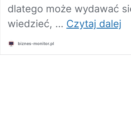
dlatego może wydawać si
Czy
wiedzieć, …
Czytaj dalej
jest
praw
hand
biznes-monitor.pl