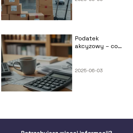
Podatek
akcyzowy – co
powinieneś
wiedzieć i jak go
rozliczyć?
2025-06-03