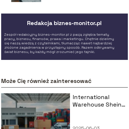
Redakcja biznes-monitor.pl
Zespół redakcyjny biznes-monitor.pl z pasją zgłębia tematy
pracy, biznesu, finansów, prawa i marketingu. Chętnie dzielimy
się naszą wiedzą z czytelnikami, tłumacząc nawet najbardziej
złożone zagadnienia w przystępny sposób. Razem odkrywamy
świat biznesu, by każdy mógł zrozumieć jego tajniki.
Może Cię również zainteresować
International
Warehouse Shein
gdzie jest i jak go
znaleźć?
2025-06-03