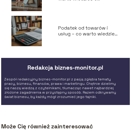
stawkach i limitach?
Podatek od towarów i
usług – co warto wiedzieć
o VAT?
Redakcja biznes-monitor.pl
Zespół redakcyjny biznes-monitor.pl z pasją zgłębia tematy
pracy, biznesu, finansów, prawa i marketingu. Chętnie dzielimy
się naszą wiedzą z czytelnikami, tłumacząc nawet najbardziej
złożone zagadnienia w przystępny sposób. Razem odkrywamy
świat biznesu, by każdy mógł zrozumieć jego tajniki.
Może Cię również zainteresować