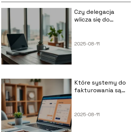
Czy delegacja
wlicza się do
dochodu?
2025-08-11
Które systemy do
fakturowania są
najczęściej
wybierane przez
małe firmy?
2025-08-11