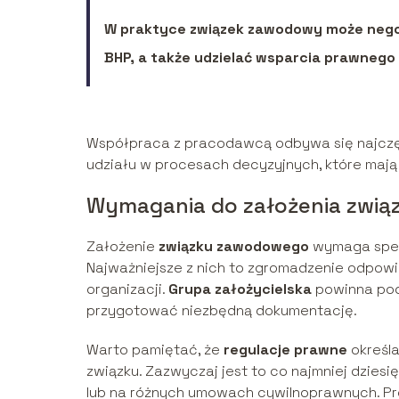
W praktyce związek zawodowy może negoc
BHP, a także udzielać wsparcia prawneg
Współpraca z pracodawcą odbywa się najczęśc
udziału w procesach decyzyjnych, które ma
Wymagania do założenia zwi
Założenie
związku zawodowego
wymaga spełn
Najważniejsze z nich to zgromadzenie odpowi
organizacji.
Grupa założycielska
powinna pod
przygotować niezbędną dokumentację.
Warto pamiętać, że
regulacje prawne
określa
związku. Zazwyczaj jest to co najmniej dzie
lub na różnych umowach cywilnoprawnych. P