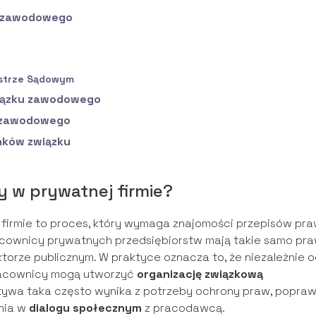
u zawodowego
estrze Sądowym
wiązku zawodowego
u zawodowego
nków związku
 w prywatnej firmie?
firmie to proces, który wymaga znajomości przepisów pr
racownicy prywatnych przedsiębiorstw mają takie samo pr
ktorze publicznym. W praktyce oznacza to, że niezależnie 
 pracownicy mogą utworzyć
organizację związkową
atywa taka często wynika z potrzeby ochrony praw, popra
enia w
dialogu społecznym
z pracodawcą.