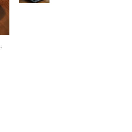
VAT?
.