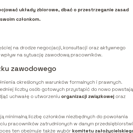
jować układy zbiorowe, dbać o przestrzeganie zasad
o swoim członkom.
iej na drodze negocjacji, konsultacji oraz aktywnego
ją wpływ na sytuację zawodową pracowników.
ązku zawodowego
ienia określonych warunków formalnych i prawnych.
edniej liczby osób gotowych przystąpić do nowo powstają
jąć uchwałę o utworzeniu
organizacji związkowej
oraz
ją minimalną liczbę członków niezbędnych do powołania
sięciu pracowników zatrudnionych w danym przedsiębiorstw
roces ten obejmuje także wybór
komitetu założycielskieg