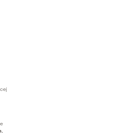
cej
ie
o
,