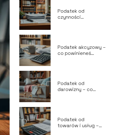
Podatek od
czynności
cywilnoprawnych –
co warto wiedzieć?
Podatek akcyzowy –
co powinieneś
wiedzieć i jak go
rozliczyć?
Podatek od
darowizny – co
warto wiedzieć o
stawkach i limitach?
Podatek od
towarów i usług –
co warto wiedzieć o