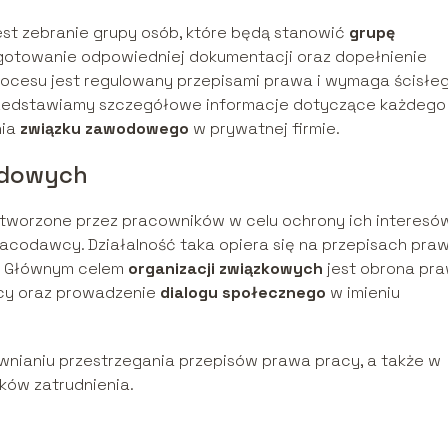
est zebranie grupy osób, które będą stanowić
grupę
ygotowanie odpowiedniej dokumentacji oraz dopełnienie
rocesu jest regulowany przepisami prawa i wymaga ścisłe
przedstawiamy szczegółowe informacje dotyczące każdego
nia
związku zawodowego
w prywatnej firmie.
wodowych
 tworzone przez pracowników w celu ochrony ich interesó
codawcy. Działalność taka opiera się na przepisach pra
ę. Głównym celem
organizacji związkowych
jest obrona pr
cy oraz prowadzenie
dialogu społecznego
w imieniu
ewnianiu przestrzegania przepisów prawa pracy, a także w
ków zatrudnienia.