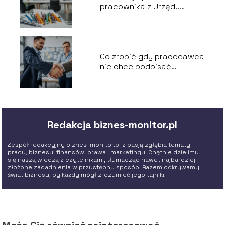
pracownika z Urzędu
Pracy?
Co zrobić gdy pracodawca
nie chce podpisać
wypowiedzenia za
porozumieniem stron?
Redakcja biznes-monitor.pl
Zespół redakcyjny biznes-monitor.pl z pasją zgłębia tematy
pracy, biznesu, finansów, prawa i marketingu. Chętnie dzielimy
się naszą wiedzą z czytelnikami, tłumacząc nawet najbardziej
złożone zagadnienia w przystępny sposób. Razem odkrywamy
świat biznesu, by każdy mógł zrozumieć jego tajniki.