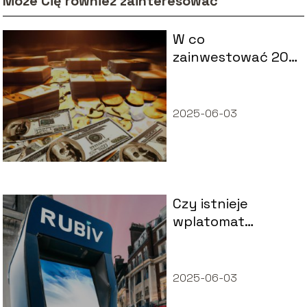
Może Cię również zainteresować
W co
zainwestować 200
tyś?
2025-06-03
Czy istnieje
wplatomat
Revolut?
2025-06-03