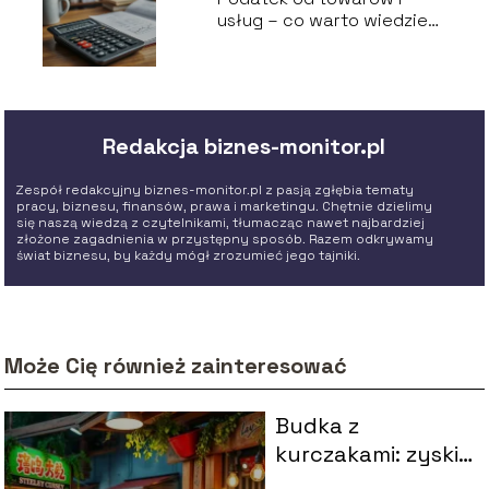
usług – co warto wiedzieć
o VAT?
Redakcja biznes-monitor.pl
Zespół redakcyjny biznes-monitor.pl z pasją zgłębia tematy
pracy, biznesu, finansów, prawa i marketingu. Chętnie dzielimy
się naszą wiedzą z czytelnikami, tłumacząc nawet najbardziej
złożone zagadnienia w przystępny sposób. Razem odkrywamy
świat biznesu, by każdy mógł zrozumieć jego tajniki.
Może Cię również zainteresować
Budka z
kurczakami: zyski i
opłacalność