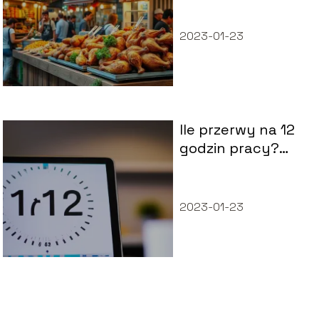
inwestycji w
gastronomii
2023-01-23
Ile przerwy na 12
godzin pracy?
Zasady i regulacje
2023-01-23