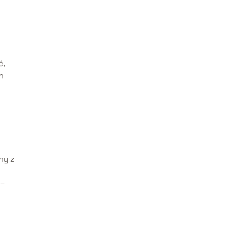
ć,
h
ny z
 –