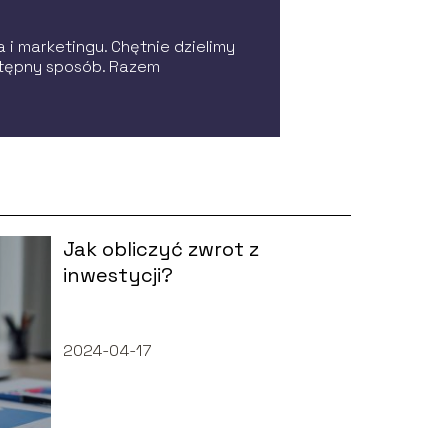
 i marketingu. Chętnie dzielimy
stępny sposób. Razem
Jak obliczyć zwrot z
inwestycji?
2024-04-17