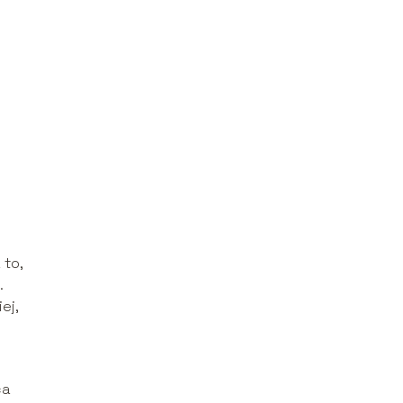
 to,
.
ej,
ca