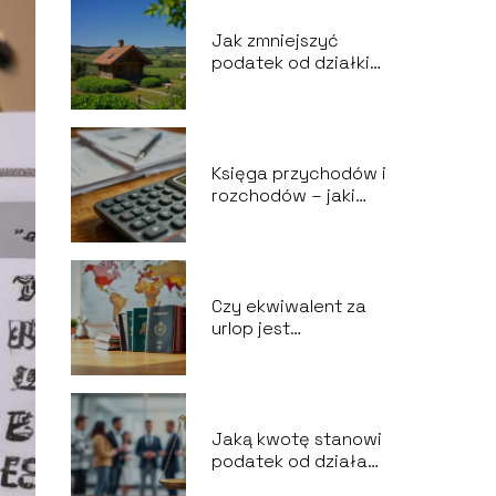
Jak zmniejszyć
podatek od działki
budowlanej?
Księga przychodów i
rozchodów – jaki
podatek?
Czy ekwiwalent za
urlop jest
opodatkowany?
Jaką kwotę stanowi
podatek od działań
cywilnoprawnych?