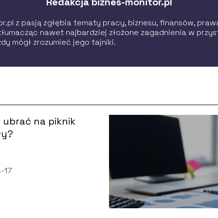
Redakcja biznes-monitor.pl
.pl z pasją zgłębia tematy pracy, biznesu, finansów, prawa
, tłumacząc nawet najbardziej złożone zagadnienia w przy
dy mógł zrozumieć jego tajniki.
ę ubrać na piknik
wy?
-17