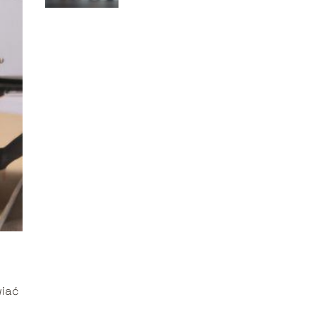
m
wiać