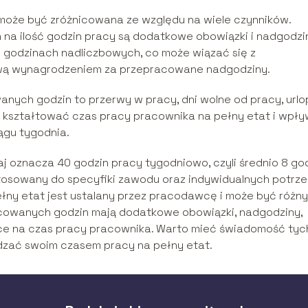
może być zróżnicowana ze względu na wiele czynników.
a ilość godzin pracy są dodatkowe obowiązki i nadgodzi
godzinach nadliczbowych, co może wiązać się z
wą wynagrodzeniem za przepracowane nadgodziny.
anych godzin to przerwy w pracy, dni wolne od pracy, urlo
 kształtować czas pracy pracownika na pełny etat i wpł
ągu tygodnia.
 oznacza 40 godzin pracy tygodniowo, czyli średnio 8 go
tosowany do specyfiki zawodu oraz indywidualnych potrz
ny etat jest ustalany przez pracodawcę i może być różn
acowanych godzin mają dodatkowe obowiązki, nadgodziny,
ące na czas pracy pracownika. Warto mieć świadomość tyc
dzać swoim czasem pracy na pełny etat.