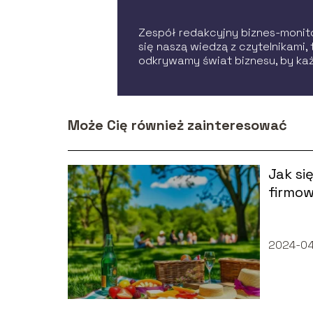
Zespół redakcyjny biznes-monitor
się naszą wiedzą z czytelnikami
odkrywamy świat biznesu, by każ
Może Cię również zainteresować
Jak si
firmo
2024-04