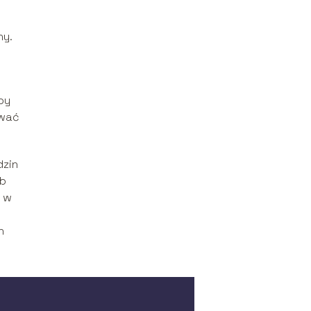
ny.
py
ywać
dzin
eb
y w
h