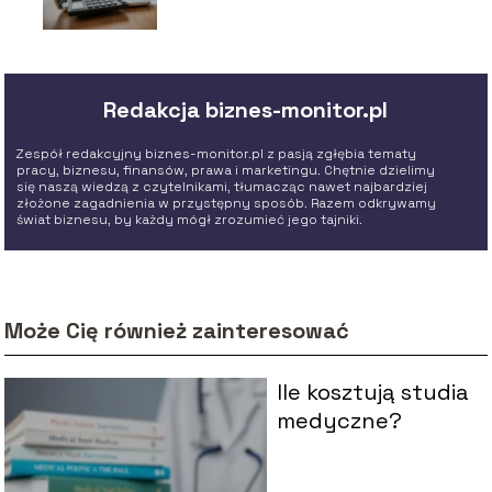
Redakcja biznes-monitor.pl
Zespół redakcyjny biznes-monitor.pl z pasją zgłębia tematy
pracy, biznesu, finansów, prawa i marketingu. Chętnie dzielimy
się naszą wiedzą z czytelnikami, tłumacząc nawet najbardziej
złożone zagadnienia w przystępny sposób. Razem odkrywamy
świat biznesu, by każdy mógł zrozumieć jego tajniki.
Może Cię również zainteresować
Ile kosztują studia
medyczne?